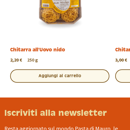
Chitarra all'Uovo nido
Chita
2,20 €
250 g
3,00 €
Aggiungi al carrello
Iscriviti alla newsletter
Resta aggiornato sul mondo Pasta di Mauro, le