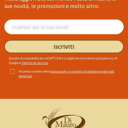
sue novità, le promozioni e molto altro.
Iscriviti
Questo sito è protetto da reCAPTCHA e si applicano le norme sulla privacy di
Google
e
Termini di servizio
.
Ho preso visione delle
disposizioni in materia di protezione dei dati
personali
.