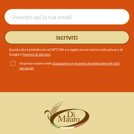
Iscriviti
Questo sito è protetto da reCAPTCHA e si applicano le norme sulla privacy di
Google
e
Termini di servizio
.
Ho preso visione delle
disposizioni in materia di protezione dei dati
personali
.