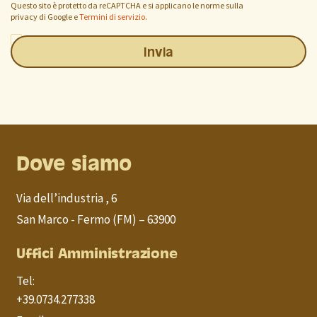
Questo sito è protetto da reCAPTCHA e si applicano le norme sulla
privacy di Google
e
Termini di servizio
.
Ho preso visione delle
disposizioni in materia di protezione dei
dati personali
.
Invia
Dove siamo
Via dell’industria , 6
San Marco - Fermo (FM) – 63900
Uffici Amministrazione
Tel:
+39.0734.277338