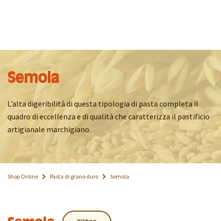
Semola
L’alta digeribilità di questa tipologia di pasta completa il
quadro di eccellenza e di qualità che caratterizza il pastificio
artigianale marchigiano.
Shop Online
Pasta di grano duro
Semola