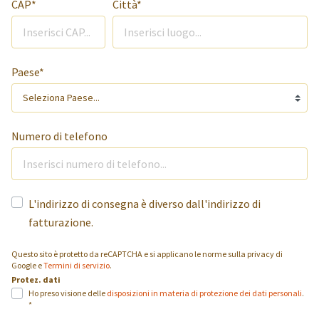
CAP*
Città*
Paese*
Numero di telefono
L'indirizzo di consegna è diverso dall'indirizzo di
fatturazione.
Questo sito è protetto da reCAPTCHA e si applicano le norme sulla privacy di
Google
e
Termini di servizio
.
Protez. dati
Ho preso visione delle
disposizioni in materia di protezione dei dati personali
.
*