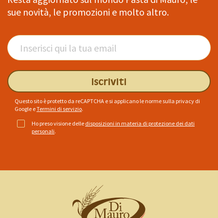
sue novità, le promozioni e molto altro.
Iscriviti
Questo sito è protetto da reCAPTCHA e si applicano le norme sulla privacy di
Google
e
Termini di servizio
.
Ho preso visione delle
disposizioni in materia di protezione dei dati
personali
.