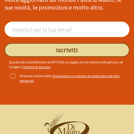
sue novità, le promozioni e molto altro.
Iscriviti
Questo sito è protetto da reCAPTCHA e si applicano le norme sulla privacy di
Google
e
Termini di servizio
.
Ho preso visione delle
disposizioni in materia di protezione dei dati
personali
.