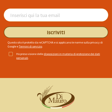
Iscriviti
Questo sito è protetto da reCAPTCHA e si applicano le norme sulla privacy di
Google
e
Termini di servizio
.
Ho preso visione delle
disposizioni in materia di protezione dei dati
personali
.