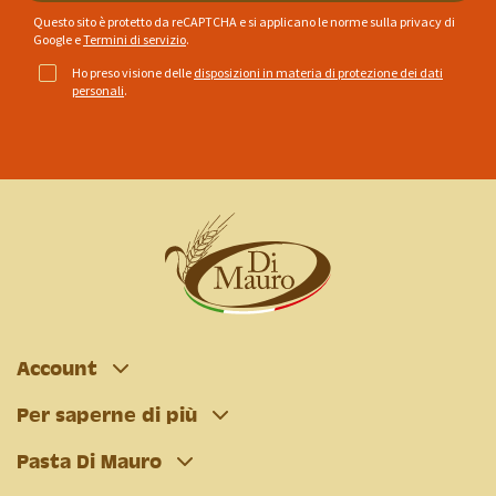
Questo sito è protetto da reCAPTCHA e si applicano le norme sulla privacy di
Google
e
Termini di servizio
.
Ho preso visione delle
disposizioni in materia di protezione dei dati
personali
.
Account
Per saperne di più
Pasta Di Mauro