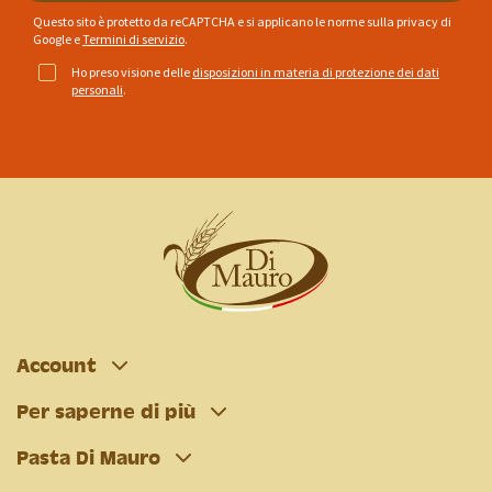
Questo sito è protetto da reCAPTCHA e si applicano le norme sulla privacy di
Google
e
Termini di servizio
.
Ho preso visione delle
disposizioni in materia di protezione dei dati
personali
.
Account
Per saperne di più
Pasta Di Mauro