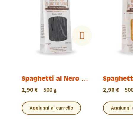
Spaghetti al Nero di
Spaghet
Seppia
2,90 €
500 g
2,90 €
500
Aggiungi al carrello
Aggiungi a