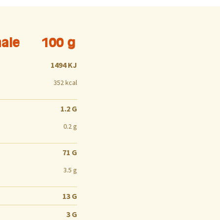
nale
100 g
1494 KJ
352 kcal
1.2 G
0.2 g
71 G
3.5 g
13 G
3 G